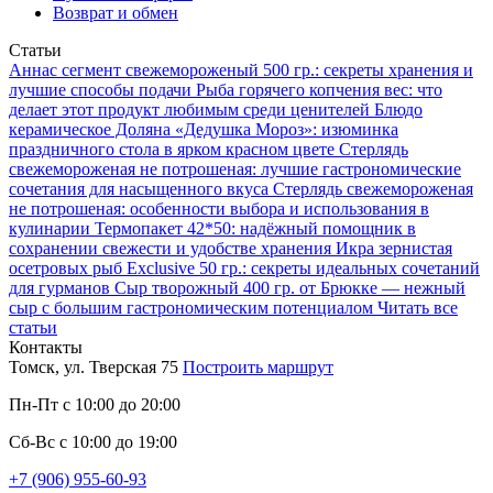
Возврат и обмен
Статьи
Аннаc сегмент свежемороженый 500 гр.: секреты хранения и
лучшие способы подачи
Рыба горячего копчения вес: что
делает этот продукт любимым среди ценителей
Блюдо
керамическое Доляна «Дедушка Мороз»: изюминка
праздничного стола в ярком красном цвете
Стерлядь
свежемороженая не потрошеная: лучшие гастрономические
сочетания для насыщенного вкуса
Стерлядь свежемороженая
не потрошеная: особенности выбора и использования в
кулинарии
Термопакет 42*50: надёжный помощник в
сохранении свежести и удобстве хранения
Икра зернистая
осетровых рыб Exclusive 50 гр.: секреты идеальных сочетаний
для гурманов
Сыр творожный 400 гр. от Брюкке — нежный
сыр с большим гастрономическим потенциалом
Читать все
статьи
Контакты
Томск, ул. Тверская 75
Построить маршрут
Пн-Пт с 10:00 до 20:00
Сб-Вс с 10:00 до 19:00
+7 (906) 955-60-93