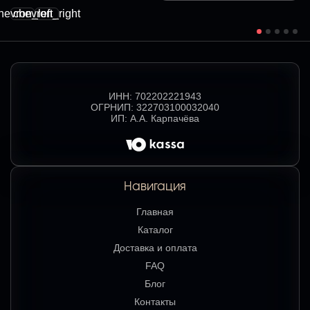
hevron_left
chevron_right
ИНН:
702202221943
ОГРНИП:
322703100032040
ИП:
А.А. Карпачёва
Навигация
Главная
Каталог
Доставка и оплата
FAQ
Блог
Контакты