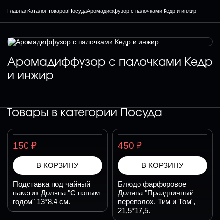
Главная
Каталог товаров
Посуда
Аромадиффузор с палочками Кедр и инжир
Аромадиффузор с палочками Кедр
и инжир
Товары в категории
Посуда
₽
₽
150
450
В КОРЗИНУ
В КОРЗИНУ
Подставка под чайный
Блюдо фарфоровое
пакетик Доляна "С новым
Доляна "Праздничный
годом" 13*8,4 см.
переполох. Тим и Том",
21,5*17,5.