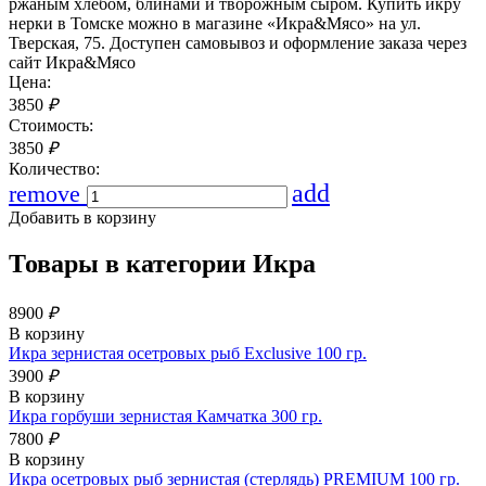
ржаным хлебом, блинами и творожным сыром. Купить икру
нерки в Томске можно в магазине «Икра&Мясо» на ул.
Тверская, 75. Доступен самовывоз и оформление заказа через
сайт Икра&Мясо
Цена:
3850
₽
Стоимость:
3850
₽
Количество:
add
remove
Добавить в корзину
Товары в категории
Икра
8900
₽
В корзину
Икра зернистая осетровых рыб Exclusive 100 гр.
3900
₽
В корзину
Икра горбуши зернистая Камчатка 300 гр.
7800
₽
В корзину
Икра осетровых рыб зернистая (стерлядь) PREMIUM 100 гр.