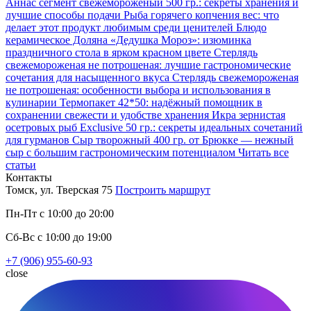
Аннаc сегмент свежемороженый 500 гр.: секреты хранения и
лучшие способы подачи
Рыба горячего копчения вес: что
делает этот продукт любимым среди ценителей
Блюдо
керамическое Доляна «Дедушка Мороз»: изюминка
праздничного стола в ярком красном цвете
Стерлядь
свежемороженая не потрошеная: лучшие гастрономические
сочетания для насыщенного вкуса
Стерлядь свежемороженая
не потрошеная: особенности выбора и использования в
кулинарии
Термопакет 42*50: надёжный помощник в
сохранении свежести и удобстве хранения
Икра зернистая
осетровых рыб Exclusive 50 гр.: секреты идеальных сочетаний
для гурманов
Сыр творожный 400 гр. от Брюкке — нежный
сыр с большим гастрономическим потенциалом
Читать все
статьи
Контакты
Томск, ул. Тверская 75
Построить маршрут
Пн-Пт с 10:00 до 20:00
Сб-Вс с 10:00 до 19:00
+7 (906) 955-60-93
close