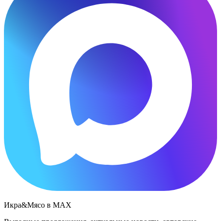
Икра&Мясо в МАХ