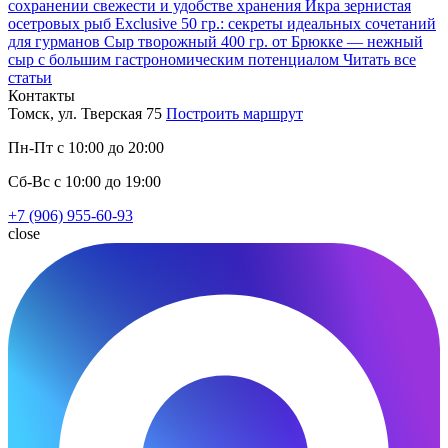
сохранении свежести и удобстве хранения
Икра зернистая
осетровых рыб Exclusive 50 гр.: секреты идеальных сочетаний
для гурманов
Сыр творожный 400 гр. от Брюкке — нежный
сыр с большим гастрономическим потенциалом
Читать все
статьи
Контакты
Томск, ул. Тверская 75
Построить маршрут
Пн-Пт с 10:00 до 20:00
Сб-Вс с 10:00 до 19:00
+7 (906) 955-60-93
close