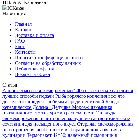
ИП:
А.А. Карпачёва
Навигация
Главная
Каталог
Доставка и оплата
FAQ
Блог
Контакты
Политика конфиденциальности
Согласие на обработку данных
Публичная оферта
Возврат и обмен
Статьи
Аннаc сегмент свежемороженый 500 гр.: секреты хранения и
лучшие способы подачи
Рыба горячего копчения вес: что
делает этот продукт любимым среди ценителей
Блюдо
керамическое Доляна «Дедушка Мороз»: изюминка
праздничного стола в ярком красном цвете
Стерлядь
свежемороженая не потрошеная: лучшие гастрономические
сочетания для насыщенного вкуса
Стерлядь свежемороженая
не потрошеная: особенности выбора и использования в
кулинарии
Термопакет 42*50: надёжный помощник в