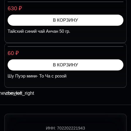
₽
630
В КОРЗИНУ
Тайский синий чай Анчан 50 гр.
₽
60
В КОРЗИНУ
Шу Пуэр мини- То Ча с розой
hevron_left
chevron_right
ИНН:
702202221943