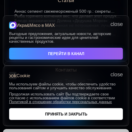
Статьи
Аннаc сегмент свежемороженый 500 гр.: секреты
хранения и лучшие способы подачи
Рыба горячего копчения вес: что делает этот продукт
любимым среди ценителей
Блюдо керамическое Доляна «Дедушка Мороз»:
close
Икра&Мясо в МАХ
изюминка праздничного стола в ярком красном цвете
Стерлядь свежемороженая не потрошеная: лучшие
гастрономические сочетания для насыщенного вкуса
Стерлядь свежемороженая не потрошеная:
Выгодные предложения, актуальные новости, авторские
особенности выбора и использования в кулинарии
Термопакет 42*50: надёжный помощник в сохранении
рецепты и гастрономические идеи для ценителей
свежести и удобстве хранения
Икра зернистая осетровых рыб Exclusive 50 гр.:
качественных продуктов.
секреты идеальных сочетаний для гурманов
Сыр творожный 400 гр. от Брюкке — нежный сыр с
большим гастрономическим потенциалом
ЧИТАТЬ ВСЕ СТАТЬИ
ПЕРЕЙТИ В КАНАЛ
Контакты
close
cookie
Cookie
Томск, ул. Тверская 75
Мы используем файлы cookie, чтобы обеспечить удобство
ПОСТРОИТЬ МАРШРУТ
пользования сайтом и улучшить качество обслуживания.
Пн-Пт с 10:00 до 20:00
Продолжая использовать сайт Вы подтверждаете свое
согласие с использованием файлов cookie в соответствии
Сб-Вс с 10:00 до 19:00
Политикой в отношении обработки персональных данных
+7 (906) 955-60-93
ПРИНЯТЬ И ЗАКРЫТЬ