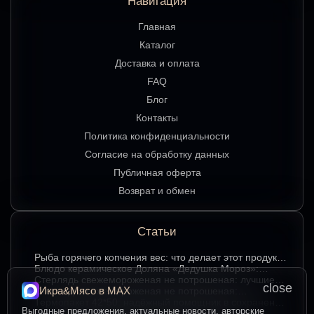
Навигация
Главная
Каталог
Доставка и оплата
FAQ
Блог
Контакты
Политика конфиденциальности
Согласие на обработку данных
Публичная оферта
Возврат и обмен
Статьи
Рыба горячего копчения вес: что делает этот продукт
любимым среди ценителей
Блюдо керамическое Доляна «Дедушка Мороз»:
изюминка праздничного стола в ярком красном цвете
Стерлядь свежемороженая не потрошеная: лучшие
close
Икра&Мясо в МАХ
гастрономические сочетания для насыщенного вкуса
Стерлядь свежемороженая не потрошеная:
особенности выбора и использования в кулинарии
Термопакет 42*50: надёжный помощник в сохранении
Выгодные предложения, актуальные новости, авторские
свежести и удобстве хранения
Икра зернистая осетровых рыб Exclusive 50 гр.: