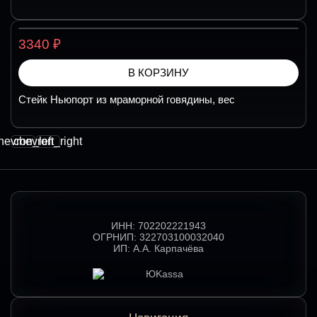
₽
3340
В КОРЗИНУ
Стейк Ньюпорт из мраморной говядины, вес
hevron_left
chevron_right
ИНН:
702202221943
ОГРНИП:
322703100032040
ИП:
А.А. Карпачёва