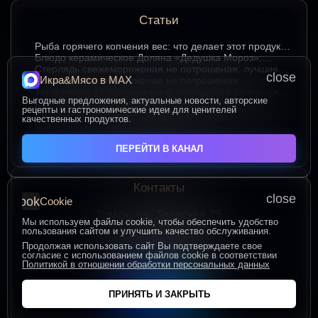
Статьи
Рыба горячего копчения вес: что делает этот продукт
любимым среди ценителей
Блюдо керамическое Доляна «Дедушка Мороз»:
изюминка праздничного стола в ярком красном цвете
Стерлядь свежемороженая не потрошеная: лучшие
close
Икра&Мясо в МАХ
гастрономические сочетания для насыщенного вкуса
Стерлядь свежемороженая не потрошеная:
особенности выбора и использования в кулинарии
Термопакет 42*50: надёжный помощник в сохранении
Выгодные предложения, актуальные новости, авторские
свежести и удобстве хранения
Икра зернистая осетровых рыб Exclusive 50 гр.:
рецепты и гастрономические идеи для ценителей
секреты идеальных сочетаний для гурманов
Сыр творожный 400 гр. от Брюкке — нежный сыр с
качественных продуктов.
большим гастрономическим потенциалом
Креветка Ваннамей в панировке 500 гр: гид по выбору
и вкусному приготовлению
ЧИТАТЬ ВСЕ СТАТЬИ
ПЕРЕЙТИ В КАНАЛ
Контакты
close
cookie
Cookie
Томск, ул. Тверская 75
Мы используем файлы cookie, чтобы обеспечить удобство
ПОСТРОИТЬ МАРШРУТ
пользования сайтом и улучшить качество обслуживания.
Пн-Пт с 10:00 до 20:00
Продолжая использовать сайт Вы подтверждаете свое
согласие с использованием файлов cookie в соответствии
Сб-Вс с 10:00 до 19:00
Политикой в отношении обработки персональных данных
+7 (906) 955-60-93
ПРИНЯТЬ И ЗАКРЫТЬ