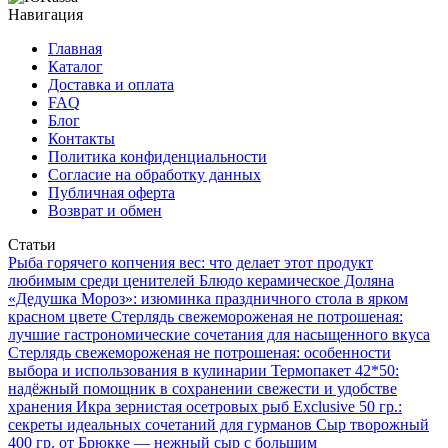
Навигация
Главная
Каталог
Доставка и оплата
FAQ
Блог
Контакты
Политика конфиденциальности
Согласие на обработку данных
Публичная оферта
Возврат и обмен
Статьи
Рыба горячего копчения вес: что делает этот продукт
любимым среди ценителей
Блюдо керамическое Доляна
«Дедушка Мороз»: изюминка праздничного стола в ярком
красном цвете
Стерлядь свежемороженая не потрошеная:
лучшие гастрономические сочетания для насыщенного вкуса
Стерлядь свежемороженая не потрошеная: особенности
выбора и использования в кулинарии
Термопакет 42*50:
надёжный помощник в сохранении свежести и удобстве
хранения
Икра зернистая осетровых рыб Exclusive 50 гр.:
секреты идеальных сочетаний для гурманов
Сыр творожный
400 гр. от Брюкке — нежный сыр с большим