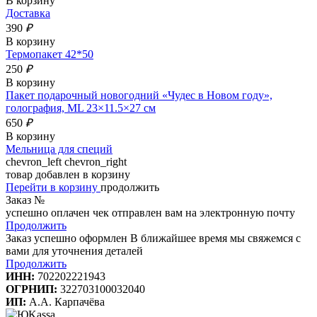
В корзину
Доставка
390
₽
В корзину
Термопакет 42*50
250
₽
В корзину
Пакет подарочный новогодний «Чудес в Новом году»,
голография, ML 23×11.5×27 см
650
₽
В корзину
Мельница для специй
chevron_left
chevron_right
товар добавлен в корзину
Перейти в корзину
продолжить
Заказ №
успешно оплачен
чек отправлен вам на электронную почту
Продолжить
Заказ успешно оформлен
В ближайшее время мы свяжемся с
вами для уточнения деталей
Продолжить
ИНН:
702202221943
ОГРНИП:
322703100032040
ИП:
А.А. Карпачёва