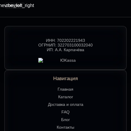
hevron_left
chevron_right
ИНН:
702202221943
ОГРНИП:
322703100032040
ИП:
А.А. Карпачёва
Навигация
Главная
Каталог
Доставка и оплата
FAQ
Блог
Контакты