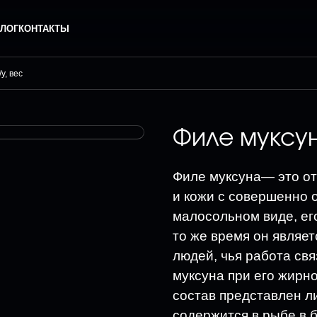
ЛОГ
КОНТАКТЫ
у, вес
Филе муксун
Филе муксуна— это от
и кожи с совершенно 
малосольном виде, его
то же время он являе
людей, чья работа св
муксуна при его жирно
состав представлен ли
содержится в рыбе в 