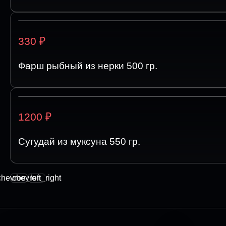
₽
330
Фарш рыбный из нерки 500 гр.
₽
1200
Сугудай из муксуна 550 гр.
chevron_left
chevron_right