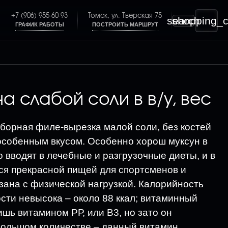
+7 (906) 955-60-93
Томск, ул. Тверская 75
search
shopping_c
ГРАФИК РАБОТЫ
ПОСТРОИТЬ МАРШРУТ
а слабой соли в в/у, вес
борная филе-вырезка малой соли, без костей
особенным вкусом. Особенно хорош муксун в
 вводят в лечебные и разгрузочные диеты, и в
тся прекрасной пищей для спортсменов и
язана с физической нагрузкой. Калорийность
сти невысока – около 88 ккал; витаминный
шь витамином РР, или В3, но зато он
большом количестве – данный витамин