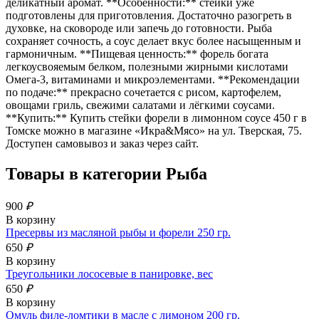
деликатный аромат. **Особенности:** стейки уже
подготовлены для приготовления. Достаточно разогреть в
духовке, на сковороде или запечь до готовности. Рыба
сохраняет сочность, а соус делает вкус более насыщенным и
гармоничным. **Пищевая ценность:** форель богата
легкоусвояемым белком, полезными жирными кислотами
Омега-3, витаминами и микроэлементами. **Рекомендации
по подаче:** прекрасно сочетается с рисом, картофелем,
овощами гриль, свежими салатами и лёгкими соусами.
**Купить:** Купить стейки форели в лимонном соусе 450 г в
Томске можно в магазине «Икра&Мясо» на ул. Тверская, 75.
Доступен самовывоз и заказ через сайт.
Товары в категории
Рыба
900
₽
В корзину
Пресервы из масляной рыбы и форели 250 гр.
650
₽
В корзину
Треугольники лососевые в панировке, вес
650
₽
В корзину
Омуль филе-ломтики в масле с лимоном 200 гр.