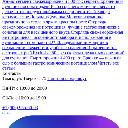
Аннаc сегмент свежемороженый 500 гр.: секреты хранения и
лучшие способы подачи
Рыба горячего копчения вес: что
делает этот продукт любимым среди ценителей
Блюдо
керамическое Доляна «Дедушка Мороз»: изюминка
праздничного стола в ярком красном цвете
Стерлядь
свежемороженая не потрошеная: лучшие гастрономические
сочетания для насыщенного вкуса
Стерлядь свежемороженая
не потрошеная: особенности выбора и использования в
кулинарии
Термопакет 42*50: надёжный помощник в
сохранении свежести и удобстве хранения
Икра зернистая
осетровых рыб Exclusive 50 гр.: секреты идеальных сочетаний
для гурманов
Сыр творожный 400 гр. от Брюкке — нежный
сыр с большим гастрономическим потенциалом
Читать все
статьи
Контакты
Томск, ул. Тверская 75
Построить маршрут
Пн-Пт с 10:00 до 20:00
Сб-Вс с 10:00 до 19:00
+7 (906) 955-60-93
close