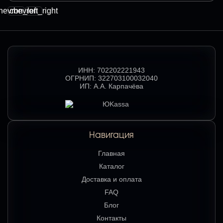
hevron_left
chevron_right
ИНН:
702202221943
ОГРНИП:
322703100032040
ИП:
А.А. Карпачёва
Навигация
Главная
Каталог
Доставка и оплата
FAQ
Блог
Контакты