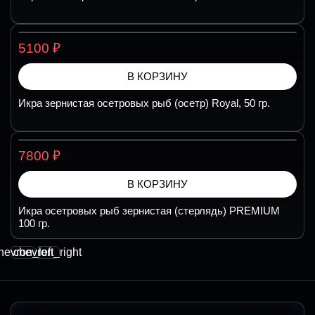
₽
5100
В КОРЗИНУ
Икра зернистая осетровых рыб (осетр) Royal, 50 гр.
₽
7800
В КОРЗИНУ
Икра осетровых рыб зернистая (стерлядь) PREMIUM
100 гр.
hevron_left
chevron_right