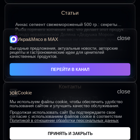
Статьи
Аннаc сегмент свежемороженый 500 гр.: секреты
хранения и лучшие способы подачи
Рыба горячего копчения вес: что делает этот продукт
любимым среди ценителей
Блюдо керамическое Доляна «Дедушка Мороз»:
close
Икра&Мясо в МАХ
изюминка праздничного стола в ярком красном цвете
Стерлядь свежемороженая не потрошеная: лучшие
гастрономические сочетания для насыщенного вкуса
Стерлядь свежемороженая не потрошеная:
Выгодные предложения, актуальные новости, авторские
особенности выбора и использования в кулинарии
Термопакет 42*50: надёжный помощник в сохранении
рецепты и гастрономические идеи для ценителей
свежести и удобстве хранения
Икра зернистая осетровых рыб Exclusive 50 гр.:
качественных продуктов.
секреты идеальных сочетаний для гурманов
Сыр творожный 400 гр. от Брюкке — нежный сыр с
большим гастрономическим потенциалом
ЧИТАТЬ ВСЕ СТАТЬИ
ПЕРЕЙТИ В КАНАЛ
Контакты
close
cookie
Cookie
Томск, ул. Тверская 75
Мы используем файлы cookie, чтобы обеспечить удобство
ПОСТРОИТЬ МАРШРУТ
пользования сайтом и улучшить качество обслуживания.
Пн-Пт с 10:00 до 20:00
Продолжая использовать сайт Вы подтверждаете свое
согласие с использованием файлов cookie в соответствии
Сб-Вс с 10:00 до 19:00
Политикой в отношении обработки персональных данных
+7 (906) 955-60-93
ПРИНЯТЬ И ЗАКРЫТЬ