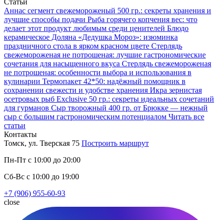
Статьи
Аннаc сегмент свежемороженый 500 гр.: секреты хранения и
лучшие способы подачи
Рыба горячего копчения вес: что
делает этот продукт любимым среди ценителей
Блюдо
керамическое Доляна «Дедушка Мороз»: изюминка
праздничного стола в ярком красном цвете
Стерлядь
свежемороженая не потрошеная: лучшие гастрономические
сочетания для насыщенного вкуса
Стерлядь свежемороженая
не потрошеная: особенности выбора и использования в
кулинарии
Термопакет 42*50: надёжный помощник в
сохранении свежести и удобстве хранения
Икра зернистая
осетровых рыб Exclusive 50 гр.: секреты идеальных сочетаний
для гурманов
Сыр творожный 400 гр. от Брюкке — нежный
сыр с большим гастрономическим потенциалом
Читать все
статьи
Контакты
Томск, ул. Тверская 75
Построить маршрут
Пн-Пт с 10:00 до 20:00
Сб-Вс с 10:00 до 19:00
+7 (906) 955-60-93
close