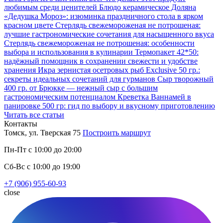
любимым среди ценителей
Блюдо керамическое Доляна
«Дедушка Мороз»: изюминка праздничного стола в ярком
красном цвете
Стерлядь свежемороженая не потрошеная:
лучшие гастрономические сочетания для насыщенного вкуса
Стерлядь свежемороженая не потрошеная: особенности
выбора и использования в кулинарии
Термопакет 42*50:
надёжный помощник в сохранении свежести и удобстве
хранения
Икра зернистая осетровых рыб Exclusive 50 гр.:
секреты идеальных сочетаний для гурманов
Сыр творожный
400 гр. от Брюкке — нежный сыр с большим
гастрономическим потенциалом
Креветка Ваннамей в
панировке 500 гр: гид по выбору и вкусному приготовлению
Читать все статьи
Контакты
Томск, ул. Тверская 75
Построить маршрут
Пн-Пт с 10:00 до 20:00
Сб-Вс с 10:00 до 19:00
+7 (906) 955-60-93
close