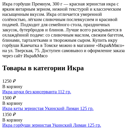
Икра горбуши Премиум, 300 г — красная зернистая икра с
ярким янтарным зерном, нежной текстурой и классическим
насыщенным вкусом. Икра отличается умеренной
солёностью, лёгким сливочным послевкусием и красивой
подачей. Подходит для семейного стола, праздничных
закусок, бутербродов и блинов. Лучше всего раскрывается в
охлаждённой подаче: со сливочным маслом, свежим багетом,
блинами, тарталетками и творожным сыром. Купить икру
горбуши Камчатка в Томске можно в магазине «Икра&Мясо»
на ул. Тверская, 75. Доступен самовывоз и оформление заказа
через сайт Икра&Мясо
Товары в категории
Икра
1250
₽
В корзину
Икра щуки без консерванта 112 гр.
1500
₽
В корзину
Икра кеты зернистая Укинский Лиман 125 гр.
1350
₽
В корзину
Икра горбуши зернистая Укинский Лиман 125 гр.