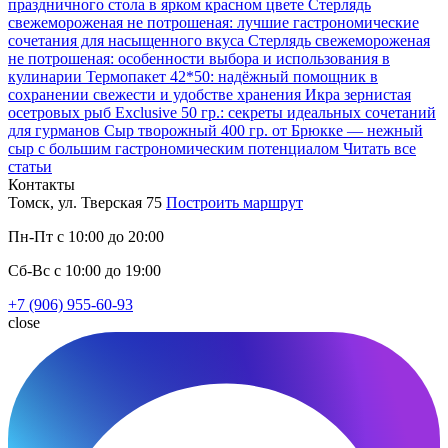
праздничного стола в ярком красном цвете
Стерлядь
свежемороженая не потрошеная: лучшие гастрономические
сочетания для насыщенного вкуса
Стерлядь свежемороженая
не потрошеная: особенности выбора и использования в
кулинарии
Термопакет 42*50: надёжный помощник в
сохранении свежести и удобстве хранения
Икра зернистая
осетровых рыб Exclusive 50 гр.: секреты идеальных сочетаний
для гурманов
Сыр творожный 400 гр. от Брюкке — нежный
сыр с большим гастрономическим потенциалом
Читать все
статьи
Контакты
Томск, ул. Тверская 75
Построить маршрут
Пн-Пт с 10:00 до 20:00
Сб-Вс с 10:00 до 19:00
+7 (906) 955-60-93
close