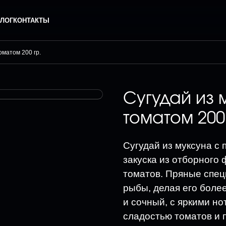
ЛОГ
КОНТАКТЫ
оматом 200 гр.
Сугудай из 
томатом 200 
Сугудай из муксуна с 
закуска из отборного
томатов. Пряные спец
рыбы, делая его боле
и сочный, с яркими н
сладостью томатов и 