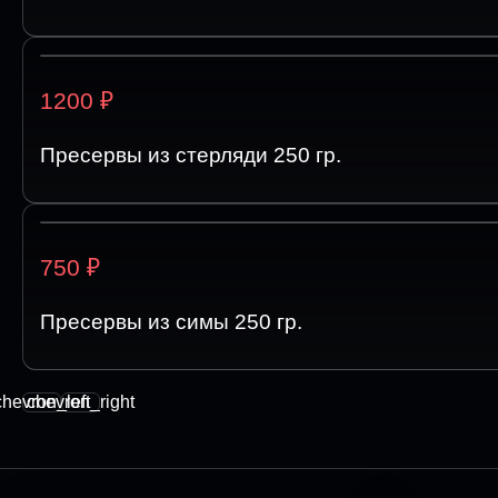
₽
1200
Пресервы из стерляди 250 гр.
₽
750
Пресервы из симы 250 гр.
chevron_left
chevron_right