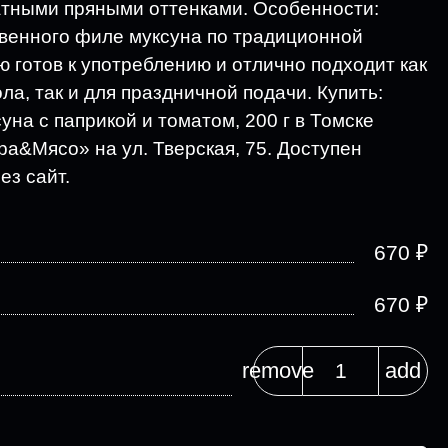
атными пряными оттенками. Особенности:
твенного филе муксуна по традиционной
 готов к употреблению и отлично подходит как
ла, так и для праздничной подачи. Купить:
суна с паприкой и томатом, 200 г в Томске
ра&Мясо» на ул. Тверская, 75. Доступен
ез сайт.
₽
670
₽
670
remove
add