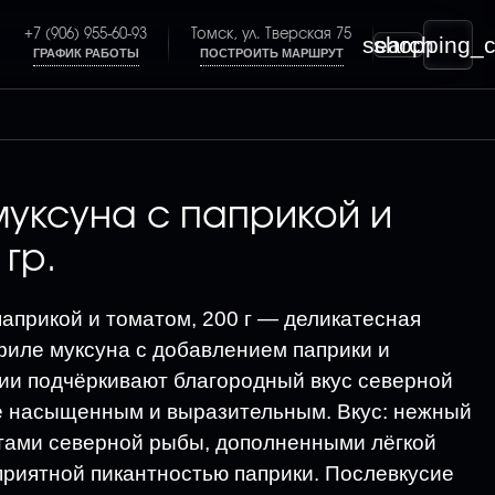
+7 (906) 955-60-93
Томск, ул. Тверская 75
search
shopping_c
ГРАФИК РАБОТЫ
ПОСТРОИТЬ МАРШРУТ
муксуна с паприкой и
гр.
паприкой и томатом, 200 г — деликатесная
 филе муксуна с добавлением паприки и
ии подчёркивают благородный вкус северной
е насыщенным и выразительным. Вкус: нежный
отами северной рыбы, дополненными лёгкой
приятной пикантностью паприки. Послевкусие