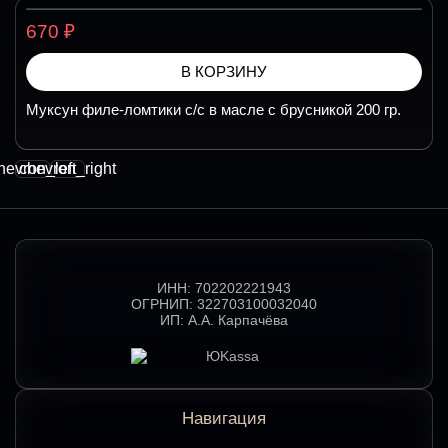
₽
670
В КОРЗИНУ
Муксун филе-ломтики с/с в масле с брусникой 200 гр.
hevron_left
chevron_right
ИНН:
702202221943
ОГРНИП:
322703100032040
ИП:
А.А. Карпачёва
Навигация