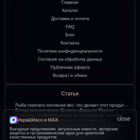
Главная
Каталог
Доставка и оплата
FAQ
Блог
Контакты
Политика конфиденциальности
Согласие на обработку данных
Публичная оферта
Возврат и обмен
Статьи
Рыба горячего копчения вес: что делает этот продукт
любимым среди ценителей
Блюдо керамическое Доляна «Дедушка Мороз»:
изюминка праздничного стола в ярком красном цвете
Стерлядь свежемороженая не потрошеная: лучшие
close
Икра&Мясо в МАХ
гастрономические сочетания для насыщенного вкуса
Стерлядь свежемороженая не потрошеная:
особенности выбора и использования в кулинарии
Термопакет 42*50: надёжный помощник в сохранении
Выгодные предложения, актуальные новости, авторские
свежести и удобстве хранения
Икра зернистая осетровых рыб Exclusive 50 гр.:
рецепты и гастрономические идеи для ценителей
секреты идеальных сочетаний для гурманов
Сыр творожный 400 гр. от Брюкке — нежный сыр с
качественных продуктов.