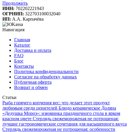
Продолжить
ИНН:
702202221943
ОГРНИП:
322703100032040
ИП:
А.А. Карпачёва
Навигация
Главная
Каталог
Доставка и оплата
FAQ
Блог
Контакты
Политика конфиденциальности
Согласие на обработку данных
Публичная оферта
Возврат и обмен
Статьи
Рыба горячего копчения вес: что делает этот продукт
любимым среди ценителей
Блюдо керамическое Доляна
«Дедушка Мороз»: изюминка праздничного стола в ярком
красном цвете
Стерлядь свежемороженая не потрошеная:
лучшие гастрономические сочетания для насыщенного вкуса
Стерлядь свежемороженая не потрошеная: особенности