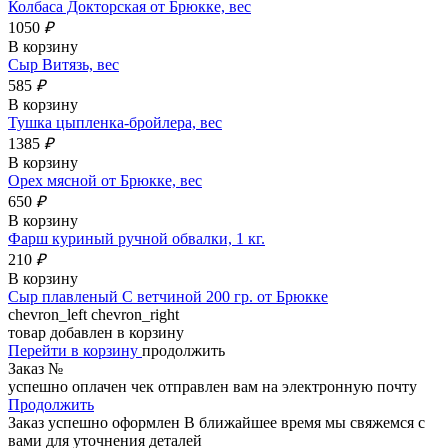
Колбаса Докторская от Брюкке, вес
1050
₽
В корзину
Сыр Витязь, вес
585
₽
В корзину
Тушка цыпленка-бройлера, вес
1385
₽
В корзину
Орех мясной от Брюкке, вес
650
₽
В корзину
Фарш куриный ручной обвалки, 1 кг.
210
₽
В корзину
Сыр плавленый С ветчиной 200 гр. от Брюкке
chevron_left
chevron_right
товар добавлен в корзину
Перейти в корзину
продолжить
Заказ №
успешно оплачен
чек отправлен вам на электронную почту
Продолжить
Заказ успешно оформлен
В ближайшее время мы свяжемся с
вами для уточнения деталей