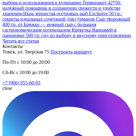
выбора и использования в кулинарии
Термопакет 42*50:
надёжный помощник в сохранении свежести и удобстве
хранения
Икра зернистая осетровых рыб Exclusive 50 гр.:
секреты идеальных сочетаний для гурманов
Сыр творожный
400 гр. от Брюкке — нежный сыр с большим
гастрономическим потенциалом
Креветка Ваннамей в
панировке 500 гр: гид по выбору и вкусному приготовлению
Читать все статьи
Контакты
Томск, ул. Тверская 75
Построить маршрут
Пн-Пт с 10:00 до 20:00
Сб-Вс с 10:00 до 19:00
+7 (906) 955-60-93
close