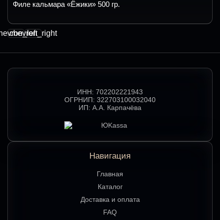
Филе кальмара «Ёжики» 500 гр.
hevron_left
chevron_right
ИНН:
702202221943
ОГРНИП:
322703100032040
ИП:
А.А. Карпачёва
Навигация
Главная
Каталог
Доставка и оплата
FAQ