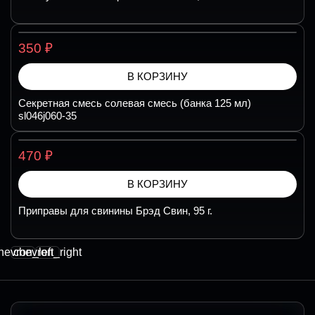
₽
350
В КОРЗИНУ
Секретная смесь солевая смесь (банка 125 мл)
sl046j060-35
₽
470
В КОРЗИНУ
Приправы для свинины Брэд Свин, 95 г.
hevron_left
chevron_right