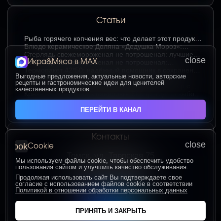
Статьи
Рыба горячего копчения вес: что делает этот продукт
любимым среди ценителей
Блюдо керамическое Доляна «Дедушка Мороз»:
изюминка праздничного стола в ярком красном цвете
Стерлядь свежемороженая не потрошеная: лучшие
close
Икра&Мясо в МАХ
гастрономические сочетания для насыщенного вкуса
Стерлядь свежемороженая не потрошеная:
особенности выбора и использования в кулинарии
Термопакет 42*50: надёжный помощник в сохранении
Выгодные предложения, актуальные новости, авторские
свежести и удобстве хранения
Икра зернистая осетровых рыб Exclusive 50 гр.:
рецепты и гастрономические идеи для ценителей
секреты идеальных сочетаний для гурманов
Сыр творожный 400 гр. от Брюкке — нежный сыр с
качественных продуктов.
большим гастрономическим потенциалом
Креветка Ваннамей в панировке 500 гр: гид по выбору
и вкусному приготовлению
ЧИТАТЬ ВСЕ СТАТЬИ
ПЕРЕЙТИ В КАНАЛ
Контакты
close
cookie
Cookie
Томск, ул. Тверская 75
Мы используем файлы cookie, чтобы обеспечить удобство
ПОСТРОИТЬ МАРШРУТ
пользования сайтом и улучшить качество обслуживания.
Пн-Пт с 10:00 до 20:00
Продолжая использовать сайт Вы подтверждаете свое
согласие с использованием файлов cookie в соответствии
Сб-Вс с 10:00 до 19:00
Политикой в отношении обработки персональных данных
+7 (906) 955-60-93
ПРИНЯТЬ И ЗАКРЫТЬ