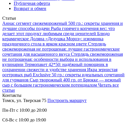
Публичная оферта
Возврат и обмен
Статьи
Аннаc сегмент свежемороженый 500 гр.: секреты хранения и
лучшие способы подачи
Рыба горячего копчения вес: что
делает этот продукт любимым среди ценителей
Блюдо
керамическое Доляна «Дедушка Мороз»: изюминка
праздничного стола в ярком красном цвете
Стерлядь
свежемороженая не потрошеная: лучшие гастрономические
сочетания для насыщенного вкуса
Стерлядь свежемороженая
не потрошеная: особенности выбора и использования в
кулинарии
Термопакет 42*50: надёжный помощник в
сохранении свежести и удобстве хранения
Икра зернистая
осетровых рыб Exclusive 50 гр.: секреты идеальных сочетаний
для гурманов
Сыр творожный 400 гр. от Брюкке — нежный
сыр с большим гастрономическим потенциалом
Читать все
статьи
Контакты
Томск, ул. Тверская 75
Построить маршрут
Пн-Пт с 10:00 до 20:00
Сб-Вс с 10:00 до 19:00