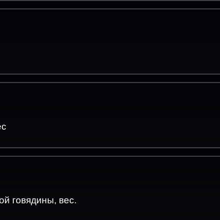
ес
й говядины, вес.