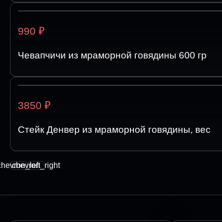
₽
990
Чевапчичи из мраморной говядины 600 гр
₽
3850
Стейк Денвер из мраморной говядины, вес
chevron_left
chevron_right