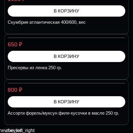
В КОРЗИНУ
Скумбрия атлантическая 400/600, вес
₽
650
В КОРЗИНУ
Пресервы из ленка 250 гр.
₽
800
В КОРЗИНУ
Ассорти форель/муксун филе-кусочки в масле 250 гр.
hevron_left
chevron_right