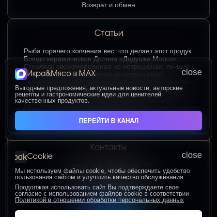
Возврат и обмен
Статьи
Рыба горячего копчения вес: что делает этот продукт
любимым среди ценителей
Блюдо керамическое Доляна «Дедушка Мороз»:
изюминка праздничного стола в ярком красном цвете
Стерлядь свежемороженая не потрошеная: лучшие
close
Икра&Мясо в МАХ
гастрономические сочетания для насыщенного вкуса
Стерлядь свежемороженая не потрошеная:
особенности выбора и использования в кулинарии
Термопакет 42*50: надёжный помощник в сохранении
Выгодные предложения, актуальные новости, авторские
свежести и удобстве хранения
Икра зернистая осетровых рыб Exclusive 50 гр.:
рецепты и гастрономические идеи для ценителей
секреты идеальных сочетаний для гурманов
Сыр творожный 400 гр. от Брюкке — нежный сыр с
качественных продуктов.
большим гастрономическим потенциалом
Креветка Ваннамей в панировке 500 гр: гид по выбору
и вкусному приготовлению
ЧИТАТЬ ВСЕ СТАТЬИ
ПЕРЕЙТИ В КАНАЛ
Контакты
close
cookie
Cookie
Томск, ул. Тверская 75
Мы используем файлы cookie, чтобы обеспечить удобство
ПОСТРОИТЬ МАРШРУТ
пользования сайтом и улучшить качество обслуживания.
Пн-Пт с 10:00 до 20:00
Продолжая использовать сайт Вы подтверждаете свое
согласие с использованием файлов cookie в соответствии
Сб-Вс с 10:00 до 19:00
Политикой в отношении обработки персональных данных
+7 (906) 955-60-93