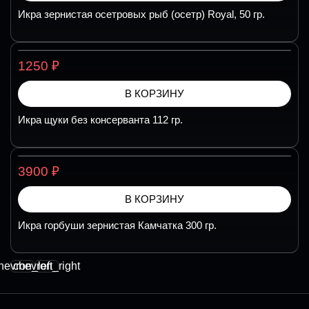
Икра зернистая осетровых рыб (осетр) Royal, 50 гр.
₽
1250
В КОРЗИНУ
Икра щуки без консерванта 112 гр.
₽
3900
В КОРЗИНУ
Икра горбуши зернистая Камчатка 300 гр.
hevron_left
chevron_right