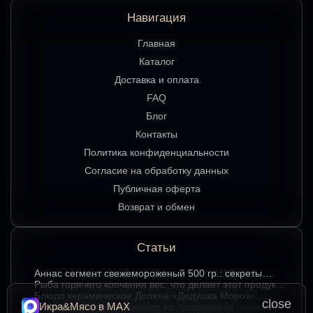
Навигация
Главная
Каталог
Доставка и оплата
FAQ
Блог
Контакты
Политика конфиденциальности
Согласие на обработку данных
Публичная оферта
Возврат и обмен
Статьи
Аннаc сегмент свежемороженый 500 гр.: секреты
хранения и лучшие способы подачи
Рыба горячего копчения вес: что делает этот продукт
любимым среди ценителей
Блюдо керамическое Доляна «Дедушка Мороз»:
close
Икра&Мясо в МАХ
изюминка праздничного стола в ярком красном цвете
Стерлядь свежемороженая не потрошеная: лучшие