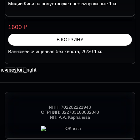
Мидии Киви на полустворке свежемороженые 1 кг.
₽
1600
В КОРЗИНУ
Ваннамей очищенная без хвоста, 26/30 1 кг.
hevron_left
chevron_right
ИНН:
702202221943
ОГРНИП:
322703100032040
ИП:
А.А. Карпачёва