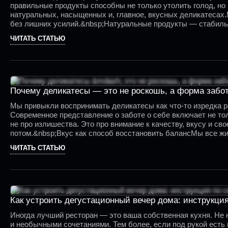
правильные продукты способны не только утолить голод, но 
натуральных, насыщенных и, главное, вкусных деликатесах.М
без лишних усилий.&nbsp;Натуральные продукты — стабильн
источник белка, полезные жиры, витамины и микроэлементы
ЧИТАТЬ СТАТЬЮ
Почему деликатесы — это не роскошь, а форма забо
Мы привыкли воспринимать деликатесы как что-то изредка р
Современное представление о заботе о себе включает не то
не про излишества. Это про внимание к качеству, вкусу и с
потом.&nbsp;Вкус как способ восстановить балансМы все ж
ЧИТАТЬ СТАТЬЮ
Как устроить дегустационный вечер дома: инструкция
Иногда лучший ресторан — это ваша собственная кухня. Не 
и необычными сочетаниями. Тем более, если под рукой есть