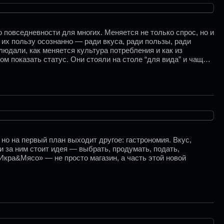
 повседневности для многих. Меняется не только спрос, но и
 их пользу осознанно — ради вкуса, ради пользы, ради
дали, как меняется культура потребления и как из
м показать статус. Они стояли на столе “для вида” и чаще
но на первый план выходит другое: гастрономия. Вкус,
и за ним стоит идея — выбрать, продумать, подать,
«Икра&Мясо» — не просто магазин, а часть этой новой