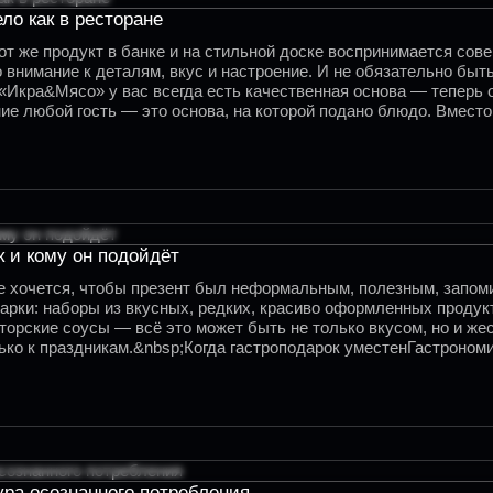
ло как в ресторане
тот же продукт в банке и на стильной доске воспринимается со
 внимание к деталям, вкус и настроение. И не обязательно бы
«Икра&Мясо» у вас всегда есть качественная основа — теперь 
ие любой гость — это основа, на которой подано блюдо. Вмест
 и кому он подойдёт
е хочется, чтобы презент был неформальным, полезным, запом
арки: наборы из вкусных, редких, красиво оформленных продукт
вторские соусы — всё это может быть не только вкусом, но и 
лько к праздникам.&nbsp;Когда гастроподарок уместенГастроно
оказать вкус и внимание.
ура осознанного потребления