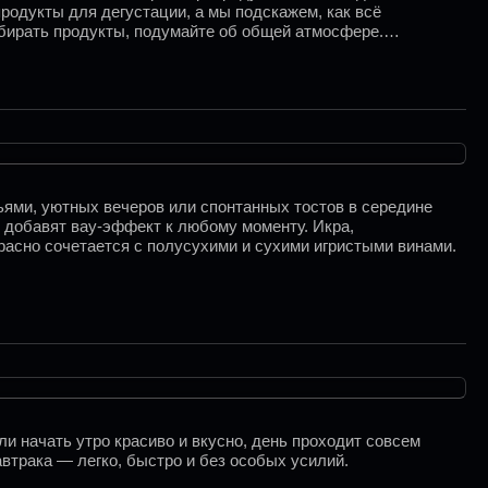
одукты для дегустации, а мы подскажем, как всё
ыбирать продукты, подумайте об общей атмосфере.
ёт правильный фон.
зьями, уютных вечеров или спонтанных тостов в середине
и добавят вау-эффект к любому моменту. Икра,
расно сочетается с полусухими и сухими игристыми винами.
ли начать утро красиво и вкусно, день проходит совсем
автрака — легко, быстро и без особых усилий.