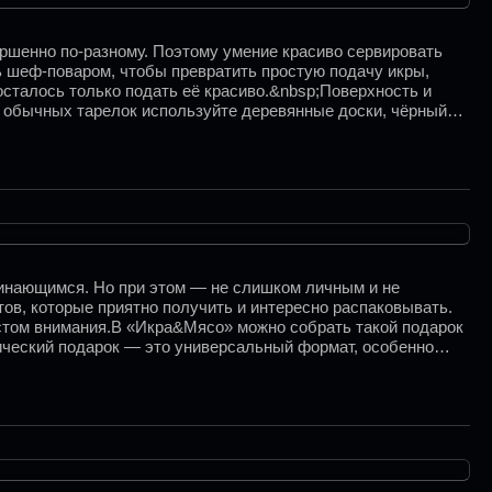
вершенно по-разному. Поэтому умение красиво сервировать
ть шеф-поваром, чтобы превратить простую подачу икры,
осталось только подать её красиво.&nbsp;Поверхность и
о обычных тарелок используйте деревянные доски, чёрный
инающимся. Но при этом — не слишком личным и не
ов, которые приятно получить и интересно распаковывать.
жестом внимания.В «Икра&Мясо» можно собрать такой подарок
мический подарок — это универсальный формат, особенно