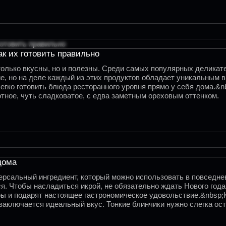
ак их готовить правильно
лько вкусны, но и полезны. Среди самых популярных деликате
е, но на деле каждый из этих продуктов обладает уникальным в
легко готовить блюда ресторанного уровня прямо у себя дома.
отное, чуть сладковатое, с едва заметным ореховым оттенком.
дома
версальный ингредиент, который можно использовать в повседне
 Чтобы насладиться икрой, не обязательно ждать Нового года и
ры и подарят настоящее гастрономическое удовольствие.&nbsp
и заключается идеальный вкус. Тонкие блинчики нужно слегка ос
ккуратно свернуть в трубочку или сложить вчетверо.