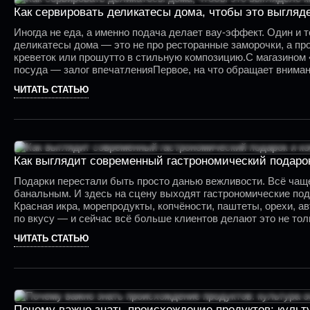
Как сервировать деликатесы дома, чтобы это выгляде
Иногда не еда, а именно подача делает вау-эффект. Один и 
деликатесы дома — это не про ресторанные заморочки, а про
креветок или прошутто в стильную композицию.С магазином 
посуда — залог впечатленияПервое, на что обращает вниман
или белый камень, сланцевые подставки.
ЧИТАТЬ СТАТЬЮ
Как выглядит современный гастрономический подарок
Подарки перестали быть просто данью вежливости. Всё чащ
банальным. И здесь на сцену выходят гастрономические под
Красная икра, морепродукты, копчёности, паштеты, орехи, а
по вкусу — и сейчас всё больше клиентов делают это не то
если вы не уверены в предпочтениях получателя, но хотите п
ЧИТАТЬ СТАТЬЮ
Почему важно знать происхождение продуктов: культ