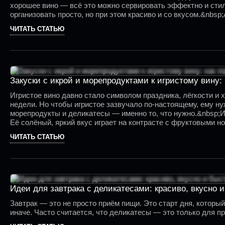
хорошее вино — всё это можно сервировать эффектно и сти
организовать просто, но при этом красиво и со вкусом.&nb
Приглушённый свет, свечи, хорошая музыка, натуральный тек
ЧИТАТЬ СТАТЬЮ
Закуски с икрой и морепродуктами к игристому вину: 
Игристое вино давно стало символом праздника, лёгкости и 
недели. Но чтобы игристое зазвучало по-настоящему, ему ну
морепродукты и деликатесы — именно то, что нужно.&nbsp;Ик
Её солёный, яркий вкус играет на контрасте с фруктовыми но
ЧИТАТЬ СТАТЬЮ
Идеи для завтрака с деликатесами: красиво, вкусно 
Завтрак — это не просто приём пищи. Это старт дня, который
иначе. Часто считается, что деликатесы — это только для п