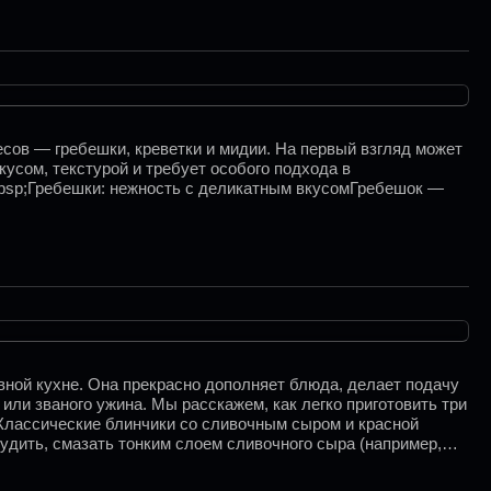
сов — гребешки, креветки и мидии. На первый взгляд может
кусом, текстурой и требует особого подхода в
&nbsp;Гребешки: нежность с деликатным вкусомГребешок —
вной кухне. Она прекрасно дополняет блюда, делает подачу
ли званого ужина. Мы расскажем, как легко приготовить три
;Классические блинчики со сливочным сыром и красной
тудить, смазать тонким слоем сливочного сыра (например,