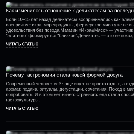
Как изменилось отношение к деликатесам за последн
Если 10–15 лет назад деликатесы воспринимались как элемен
восприятие: икра, морепродукты, фермерское мясо уже не вы
удовольствия без повода.Магазин «Икра&Мясо» — участник э
“элитного” формируется “близкое”.Деликатес — это не показ
ассоциировались с торжеством, чем с повседневностью.
ЧИТАТЬ СТАТЬЮ
Почему гастрономия стала новой формой досуга
Современный человек всё чаще ищет не просто отдых, а отды
аромат, подача, ритуалы, дегустации, сочетания. Поход в ма
попробовать. И в этом нет ничего странного: еда стала спо
гастрокультуры.
ЧИТАТЬ СТАТЬЮ