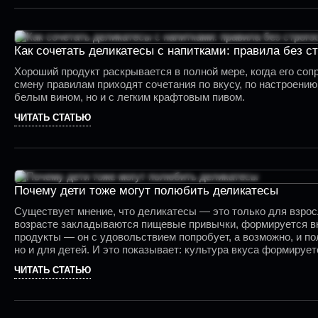
Как сочетать деликатесы с напитками: правила без с
Хороший продукт раскрывается в полной мере, когда его соп
смену правилам приходят сочетания по вкусу, по настроению
белым вином, но и с легким крафтовым пивом.
ЧИТАТЬ СТАТЬЮ
Почему дети тоже могут полюбить деликатесы
Существует мнение, что деликатесы — это только для взросл
возрасте закладываются пищевые привычки, формируется вку
продукты — он с удовольствием попробует, а возможно, и п
но и для детей. И это показывает: культура вкуса формируе
икру, креветки или паштеты из натуральных продуктов, не б
ЧИТАТЬ СТАТЬЮ