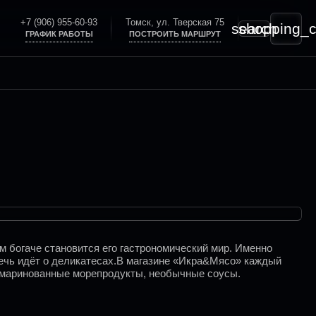
+7 (906) 955-60-93
Томск, ул. Тверская 75
search
shopping_c
ГРАФИК РАБОТЫ
ПОСТРОИТЬ МАРШРУТ
м богаче становится его гастрономический мир. Именно
речь идёт о деликатесах.В магазине «Икра&Мясо» каждый
а, маринованные морепродукты, необычные соусы.