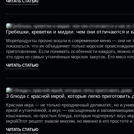
ЧИТАТЬ СТАТЬЮ
Гребешки, креветки и мидии: чем они отличаются и к
Морепродукты прочно вошли в современное меню — они не то
показаться, что их объединяет только морское происхождени
приготовлении. Если понимать особенности каждого, можно 
это одна из самых утончённых морских закусок. Его мясо пл
ЧИТАТЬ СТАТЬЮ
3 блюда с красной икрой, которые легко приготовить 
Красная икра — не только праздничный деликатес, но и уни
яркой и утончённой, а вкус — насыщенным и запоминающимся.
изысканных, но простых блюда, которые подчеркнут вкус ик
икройЭтот рецепт знаком многим, но именно в его простоте 
крем-чиза), выложить сверху небольшое количество икры и а
ЧИТАТЬ СТАТЬЮ