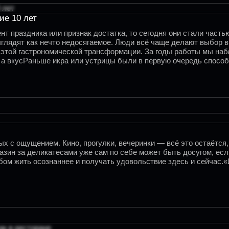
ие 10 лет
т праздника или признак достатка, то сегодня они стали частью
глядят как нечто недосягаемое. Люди всё чаще делают выбор в
той гастрономической трансформации. За годы работы мы наблю
, а вкусРаньше икра или устрицы были в первую очередь способо
х с ощущением. Кино, прогулки, вечеринки — всё это остаётся, 
газин за деликатесами уже сам по себе может быть досугом, есл
собом жить осознаннее и получать удовольствие здесь и сейчас.