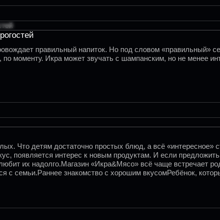
трогостей
ровождает правильный напиток. Но под словом «правильный» се
, по моменту. Икра может звучать с шампанским, но не менее и
ых. Что детям достаточно простых блюд, а всё «интересное» с
с, появляется интерес к новым продуктам. И если предложить 
олюбит их надолго.Магазин «Икра&Мясо» всё чаще встречает ро
тся с семьи.Раннее знакомство с хорошим вкусомРебёнок, котор
удет испытывать тягу к фастфуду только из-за новизны.