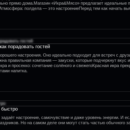
льно прямо дома.Магазин «Икра&Мясо» предлагает идеальные пр
sp;Атмосфера: полдела — это настроениеПеред тем как начать в
стиль на столе — всё это не требует больших затрат, но созда
как порадовать гостей
хорошего настроения. Оно идеально подходит для встреч с дру
жна правильная компания — закуски, которые подчеркнут вкус 
ра и просекко: сочетание солёного и свежегоКрасная икра прек
тами напитка.
и быстро
 задаёт настроение, самочувствие и даже уровень энергии. И ес
раздников. Но на самом деле они могут стать частью обычного з