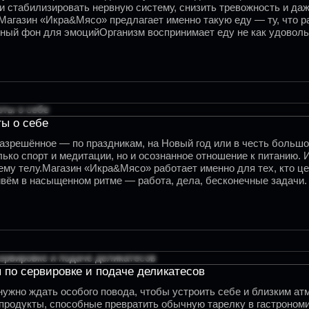
и стабилизировать нервную систему, снизить тревожность и да
агазин «Икра&Мясо» предлагает именно такую еду — ту, что ра
ый фон для эмоцийОрганизм воспринимает еду не как удовольст
 — тело откликается стабильностью.
ты о себе
азрешённое — по праздникам, на Новый год или в честь большог
лько спорт и медитации, но и осознанное отношение к питанию.
воему телу.Магазин «Икра&Мясо» работает именно для тех, кто ц
ивём в насыщенном ритме — работа, дела, бесконечные задачи.
 по сервировке и подаче деликатесов
нужно ждать особого повода, чтобы устроить себе и близким а
 продукты, способные превратить обычную тарелку в гастроном